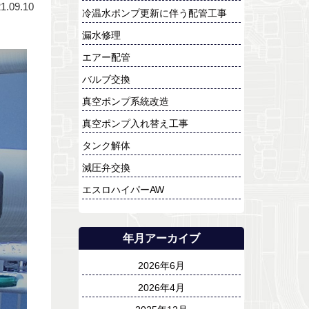
1.09.10
冷温水ポンプ更新に伴う配管工事
漏水修理
エアー配管
バルブ交換
真空ポンプ系統改造
真空ポンプ入れ替え工事
タンク解体
減圧弁交換
エスロハイパーAW
年月アーカイブ
2026年6月
2026年4月